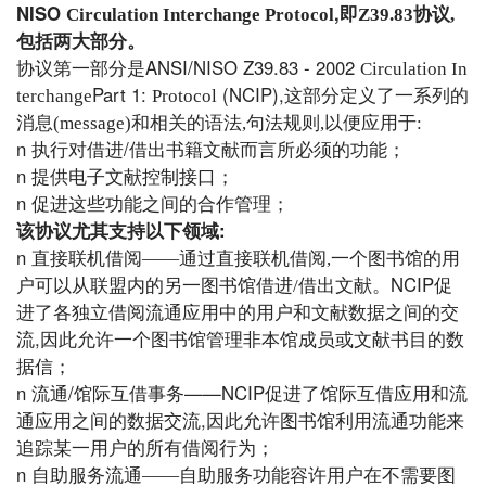
NISO
,
Circulation Interchange Protocol
即
Z39.83
协议
,
包括两大部分
。
ANSI/NISO Z39.83 - 2002
协议
第一部分是
Circulation In
Part 1:
(NCIP),
terchange
Protocol
这部分定义了一系列的
消息
(message)
和相关的语法
,
句法规则
,
以便应用于
:
n
/借出书籍文献而言所必须的功能
执行对借进
；
n
提供电子文献控制接口
；
n
促进这些功能之间的合作管理
；
:
该协议尤其支持以下领域
n
直接联机借阅
——通过直接联机借阅,一个图书馆的用
NCIP促
户可以从联盟内的另一图书馆借进/借出文献
。
进了各独立借阅流通应用中的用户和文献数据之间的交
流,因此允许一个图书馆管理非本馆成员或文献书目的数
据信
；
n
/馆际互借事务——NCIP促进了馆际互借应用和流
流通
通应用之间的数据交流,因此允许图书馆利用流通功能来
追踪某一用户的所有借阅行为
；
n
自助服务流通
——自助服务功能容许用户在不需要图