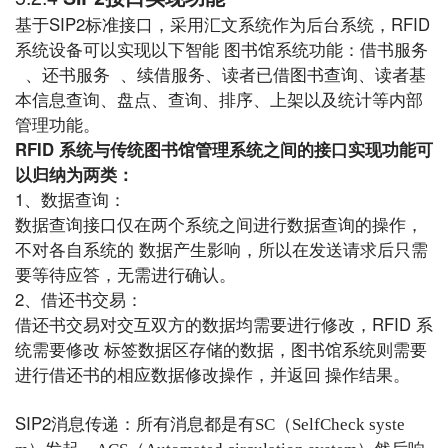
SIP2
RFID
基于
标
准接口，采用
汇文
系统作为后台系统，
系统设备
可
以实现以下智能
图书馆系统功能：
借书服务
、
还书服务
、
续借服务
、
读者已借图书查询
、
读者基
本信息查询
、
盘点、查询、排序、上架以及统计等内部
管理功能
。
RFID
系统与传统图书馆管理系统之间的接口实现功能可
以归纳为两类：
1
、数据查询：
数据查询接口仅在两个系统之间进行数据查询的操作，
不对各自系统的
数据产生影响，所以在发送请求后只需
要等待应答，无需进行确认。
2
、借还书交易：
RFID
借还书交易对交互双方的数据均需要进行修改，
系
统需要修改 标签数据区存储的数据，图书馆系统则需要
进行借还书的相应数据修改操作，并返回 操作结果。
SIP2
消息传递：所有消息都是有
SC
（
SelfCheck syste