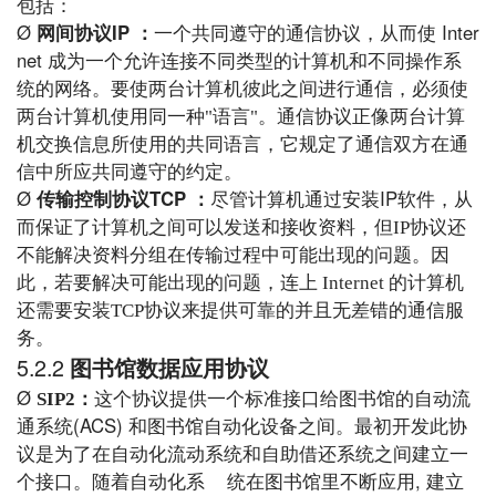
包括：
Ø
IP
Inter
网间协议
：
一个共同遵守的通信协议，从而使
net
成为一个允许连接不同类型的计算机和不同操作系
统的网络。要使两台计算机彼此之间进行通信，必须使
两台计算机使用同一种
"
语言
"
。通信协议正像两台计算
机交换信息所使用的共同语言，它规定了通信双方在通
信中所应共同遵守的约定。
Ø
TCP
IP
传输控制协议
：
尽管计算机通过安装
软件，从
而保证了计算机之间可以发送和接收资料，但
IP
协议还
不能解决资料分组在传输过程中可能出现的问题。因
此，若要解决可能出现的问题，连上
Internet
的计算机
还需要安装
TCP
协议来提供可靠的并且无差错的通信服
务。
5.2.2
图书馆数据应用协议
Ø
SIP2
：
这个协议提供一个标准接口
给
图书馆的自动
流
(ACS)
通
系统
和
图书馆自动化设备之间。最初开发
此
协
议
是为了
在自动化
流动
系统和自
助借还
系统之间
建立
一
,
个
接
口。
随着
自动化
系
统
在图书馆里
不断应用
建立