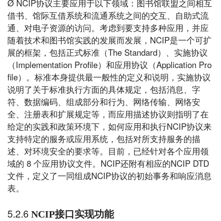
Ø
NCIP
协议主要应用于以下领域：图书馆联盟之间相互
借书、馆际互借系统和流通系统之间的交互、自助式流
通、对电子资源的访问。考虑到要支持多种应用，并应
NCIP
随着技术和图书馆实践的发展而发展，
是一个可扩
The Standard
展的框架，包括正式标准（
）、实施协议
Implementation Profile
Application Pro
（
）和应用协议（
file
）。标准本身提供最一般性的定义和说明，实施协议
说明了关于标准执行方面的具体规定，包括消息、字
符、数据编码、组成部分和行为、网络传输、网络安
全、注册表和扩展规定等，而应用描述协议则指明了在
NCIP
给定的实践和政策环境下，如何应用和执行
协议来
支持特定的服务或应用系统，包括对所支持服务的描
述、对环境安全的要求等。目前，已经针对各个应用领
8
NCIP
NCIP DTD
域的
个应用协议文件。
还附有相应的
NCIP
文件，定义了一同组成
协议的初始事务和响应消息
表。
5.2.6
NCIP接口实现功能