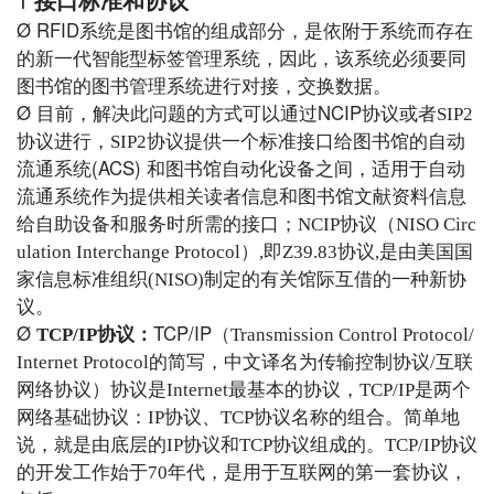
接口标准和协议
Ø
RFID
系统是图书馆的组成部分，是依附于
系统而存在
的新一代智能型标签管理系统，因此，该系统必须要同
图书馆的
图书管理
系统进行对接，交换数据。
Ø
NCIP
目前，解决此问题的方式可以通过
协议或者
SIP2
协议进行，
SIP2
协议
提供一个标准接口给图书馆的自动
(ACS)
流通系统
和图书馆自动化设备之间，适用于自动
流通系统作为提供相关读者信息和图书馆文献资料信息
给自助设备和服务时所需的接口；
NCIP
协议（
NISO Circ
ulation Interchange Protocol
）
,
即
Z39.83
协议
,
是由美国国
家信息标准组织
(NISO)
制定的有关馆际互借的一种新协
议。
Ø
TCP/IP
TCP/IP
协议
：
（
Transmission Control Protocol/
Internet Protocol
的简写，中文译名为传输控制协议
/
互联
网络协议）协议是
Internet
最基本的协议，
TCP/IP
是两个
网络基础协议：
IP
协议、
TCP
协议名称的组合。简单地
说，就是由底层的
IP
协议和
TCP
协议组成的。
TCP/IP
协议
的开发工作始于
70
年代，是用于互联网的第一套协议
，