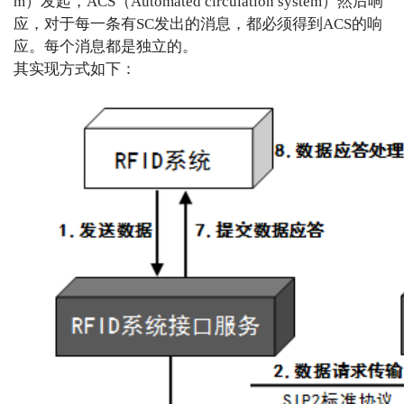
m
）发起，
ACS
（
Automated circulation system
）然后响
应，对于每一条有
SC
发出的消息，都必须得到
ACS
的响
应。每个消息都是独立的
。
其实
现
方式如下：