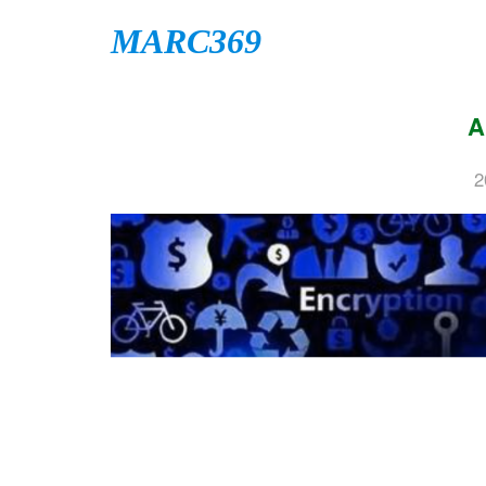
MARC369
2